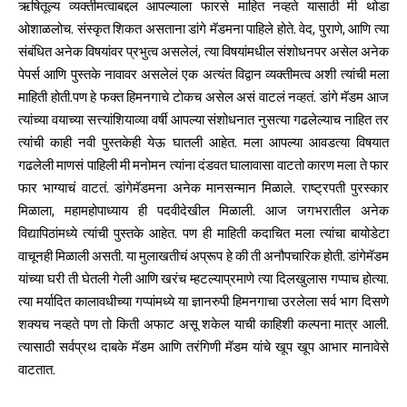
ऋषितूल्य व्यक्तीमत्वाबद्दल आपल्याला फारसे माहित नव्हते यासाठी मी थोडा
ओशाळलोच. संस्कृत शिकत असताना डांगे मॅडमना पाहिले होते. वेद, पुराणे, आणि त्या
संबंधित अनेक विषयांवर प्रभुत्व असलेलं, त्या विषयांमधील संशोधनपर असेल अनेक
पेपर्स आणि पुस्तके नावावर असलेलं एक अत्यंत विद्वान व्यक्तीमत्व अशी त्यांची मला
माहिती होती.पण हे फक्त हिमनगाचे टोकच असेल असं वाटलं नव्हतं. डांगे मॅडम आज
त्यांच्या वयाच्या सत्त्यांशियाव्या वर्षी आपल्या संशोधनात नुसत्या गढलेल्याच नाहित तर
त्यांची काही नवी पुस्तकेही येऊ घातली आहेत. मला आपल्या आवडत्या विषयात
गढलेली माणसं पाहिली मी मनोमन त्यांना दंडवत घालावासा वाटतो कारण मला ते फार
फार भाग्याचं वाटतं. डांगेमॅडमना अनेक मानसन्मान मिळाले. राष्ट्रपती पुरस्कार
मिळाला, महामहोपाध्याय ही पदवीदेखील मिळाली. आज जगभरातील अनेक
विद्यापिठांमध्ये त्यांची पुस्तके आहेत. पण ही माहिती कदाचित मला त्यांचा बायोडेटा
वाचूनही मिळाली असती. या मुलाखतीचं अप्रूप हे की ती अनौपचारिक होती. डांगेमॅडम
यांच्या घरी ती घेतली गेली आणि खरंच म्हटल्याप्रमाणे त्या दिलखुलास गप्पाच होत्या.
त्या मर्यादित कालावधीच्या गप्पांमध्ये या ज्ञानरुपी हिमनगाचा उरलेला सर्व भाग दिसणे
शक्यच नव्हते पण तो किती अफाट असू शकेल याची काहिशी कल्पना मात्र आली.
त्यासाठी सर्वप्रथ दाबके मॅडम आणि तरंगिणी मॅडम यांचे खूप खूप आभार मानावेसे
वाटतात.