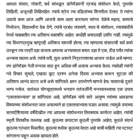
आपला संसार, नोकरी, सर्व सांभळून डांगेमॅडमनी प्रचंड संशोधन केले, पुस्तके
लिहिली, अजूनही लिहिताहेत. त्याचे श्रेय त्या वडिलांच्या शिस्तीला देतात. ते त्यांना
उद्याचे काम आज आणि आजचे काम आता करायला सांगत. वेळेचे महत्व, कामाचे
नियोजन, विद्यार्थ्यांना वेळ देणे, त्यांचे प्रबंध तपासणे, स्वतःचे संशोधन, त्यासंबंधीचे
पेपर्स याबाबतीत त्या अतिशय वक्तशीर आहेत. कधीही कशालाही उशीर नाही. त्यामुळे
त्या विभागप्रमुख म्हणूनही अतिशय यशस्वी होत्या. त्या म्हणाल्या संसाराची सर्व कामे
उरकून त्या रात्री दहा वाजता आपल्या अभ्यासाला बसत. दहा ते एक, दीड पर्यंत त्यांचा
अभ्यास चालत असे. त्यांचे पती, तुला अशाने निद्रानाशाचा आजार जडेल असे म्हणत.
पण डांगेमॅडम गेली पन्नास साठ हून अधिक वर्षे असाच अभ्यास केला. त्यावेळी त्यांनी
नवे विचार सुचले, एखादा कूट प्रश्न अनेक दिवस अभ्यास करून सुटला की
अतिशय आनंद वाटत असे असे सांगितले. ज्ञान उपभोगणे म्हणजे हेच. यासारखे दुसरे
भाग्य नसेल. पातंजल योगसूत्रामध्ये भगवान पतंजलींनी मनस्वास्थ्याचा एक उपाय
“एकतत्वाभ्यास” हा सांगितला आहे. डांगेमॅडम यांचे सारे आयुष्य त्यांच्या आवडत्या
विषयाच्या संशोधनात जात असल्याने हा एकतत्वाभ्यास घडत असावा. त्यामुळे वयाच्या
सत्याऐशियाव्या वर्षीदेखील त्या आपल्या संशोधनात तितक्याच कार्यरत आहेत. त्यांची
स्मृती तितकीच तल्लख आहे. कुठल्या कपाटात कुठली पुस्तके आहेत, कुठले संदर्भ
कुठल्या ग्रंथात मिळतील, कुठल्या श्लोक कुठल्या वेदात आहे याची माहिती त्या पटापट
सांगताना पाहून अवाक व्हायला होते.