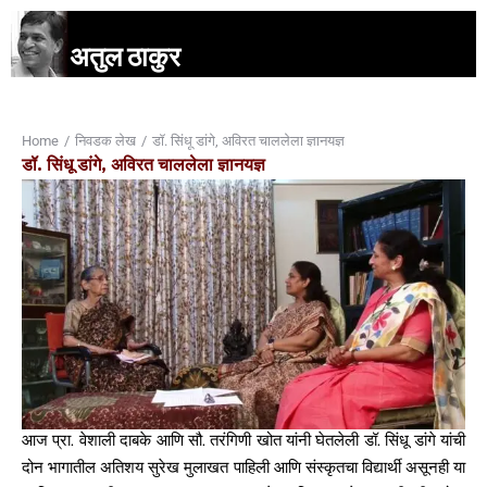
अतुल ठाकुर
Home
निवडक लेख
डॉ. सिंधू डांगे, अविरत चाललेला ज्ञानयज्ञ
You are here:
डॉ. सिंधू डांगे, अविरत चाललेला ज्ञानयज्ञ
आज प्रा. वेशाली दाबके आणि सौ. तरंगिणी खोत यांनी घेतलेली डॉ. सिंधू डांगे यांची
दोन भागातील अतिशय सुरेख मुलाखत पाहिली आणि संस्कृतचा विद्यार्थी असूनही या