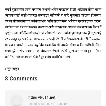
संपूर्ण मुलाखतीत त्यांनी प्राचीन कथांची अनेक उदाहरणं दिली, अतिशय सोप्या भाषेत
आपल्या काही संशोधनाबद्दल समजवून सांगितले. ते सारे मुलाखत पाहताना दिसेलच.
पण या संशोधनामागचा त्यांचा स्वभाव आणि सातत्य मला अतिशय प्रेरणादायक वाटलं.
संशोधनाच्या क्षेत्रात धडपड करणारा आणि संस्कृतचा अभ्यास करणारा एक विद्यार्थी
म्हणून मला डांगेमॅडमशी माझं नातं सांगावंसं वाटतं. त्यांचा ज्ञानयज्ञ आजही सुरु आहे
पण त्यातून प्रेरणा घेऊन आपल्याला एखादी ठिणगी जरी पडता आली तरी मी स्वतःला
भाग्यवान समजेन. आज धूलीवंदनाच्या दिवशी दाबके मॅडम आणि तरंगिणी मॅडम
यांच्यामुळे संशोधनाच्या रंगात दिवसभर रंगलो. त्यांचे पुन्हा आभार मानून मनोमन
डांगेमॅडम यांच्या पायावर डोके ठेवून त्यांचे आशीर्वाद मागतो.
अतुल ठाकुर
3 Comments
https //ku11.net
February 18, 2026 at 10:00 am
says: