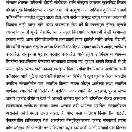
संस्कृत क्षेत्रात पतीपत्नी दोघेही संशोधक आणि संस्कृत जगतात सुप्रसिद्ध शिवाय
दोघेही मुंबई विद्यापिठाच्या संस्कृत विभागाचे प्रमुख असा अतिशय दुर्मिळ योग डांगे
पतीपत्नींच्या बाबतीत जुळून आला होता. डांगे सरांना प्रमुख म्हणून फारसा कालावधी
मिळाला नाही मात्र डांगे मॅडम जवळपास तेरा वर्षे विभागप्रमुख होत्या. म्हणजे
त्याकाळी त्यांनी मुंबई विद्यापिठाच्या संस्कृत विभागाची पायाभरणी केली म्हणायला
हरकत नाही. आज डांगेपतीपत्नींच्या हाताखाली तयार झालेले त्यांचे अनेक विद्यार्थी,
विद्यार्थीनी संस्कृत क्षेत्रात अनेक ठिकाणी मोठमोठ्या पदांवर कार्यरत आहेत, संशोधन
करताहेत, संस्कृतचा प्रचार प्रसार करताहेत. याचे श्रेय डांगेमॅडमच्या आपल्या
शिष्यांना प्राथमिकता देण्याच्या स्वभावाला द्यायला हवं. प्रथम आपले विद्यार्थी, ते पुढे
यायला हवेत. त्यांच्यासाठी धडपडायचं हा या विद्वान पतीपत्नींचा स्वभाव. डांगेमॅडम यांनी
पतीसोबत आणि पुढे एकट्यानेही संशोधनाच्या निमित्ताने खूप प्रवास केला. भारतीय
प्राचिन संस्कृतीतील यज्ञ, त्यातील क्रिया त्याला जोडून आलेल्या कथा, त्यातील
अर्थवाद, त्यासंबंधीची निरनिराळी प्रतिकं, यावर त्यांनी वेद, ब्राह्मणं, पुराण यांच्या
आधारे प्रचंड संशोधन केलं जे आजही अविरत सुरु आहे. डांगेमॅडम बोलत असताना
त्यांच्यातला संशोधक कायम जागा असला तरी आपल्या प्राचिन संस्कृतीबद्दल
असलेलं त्यांचं ममत्व लपत नव्हतं. ही गोष्ट मला अतिशय विलोभनीय वाटली.
पंजाबमधील होशियारपूर येथे असलेल्या मॅन्युस्क्रिप्टच्या प्रचंड संग्रहाचं त्यांना
कोण कौतूक. ती फळणीनंतर पाकिस्तानमधून इथे कशी आली याचाही एक किस्सा