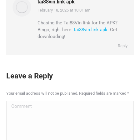
tai88vin.link apk
February 18, 2026 at 10:01 am
says:
Chasing the Tai88Vin link for the APK?
Bingo, right here:
tai88vin.link apk
. Get
downloading!
Reply
Leave a Reply
Your email address will not be published. Required fields are marked
*
Comment