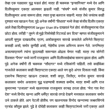
तेव्हा एक पडद्यावर युद्ध घडलं होतं. मात्र ही चकमक “इन्सानियत” मध्ये देव आणि
दिलीपकुमार एकत्र आल्यावर झडली नाही. “संघर्ष” मध्ये संजीव कुमार विरुद्ध
दिलीपकुमार असा सामना होता. त्यात पुन्हा बलराज साहनी. मात्र तेथे जयंतच काही
दृश्यात भाव खाऊन गेला. पुढे अनेक वर्षांनी “विधाता” मध्ये जेव्हा संजीव दिलीप एकत्र
आले तेव्हा दिलीपकुमारला larger than life दाखवलं गेलं होतं. संजीवकुमारचा रोल
छोटा होता. तरीही ” तुमने तो मुझे रिश्तेसेही रिटायर्ड कर दिया” म्हणत संजीवकुमारने
आपली चुणुक दाखवलीच. प्राण, अशोककुमार सारखे कसलेले अभिनेते चित्रपट
कसाही असो, समोर कुणीही असो, नेहेमीच उत्तम अभिनय करुन गेले. जगन्मित्र
असल्याप्रमाणे त्यांना कुठल्याही सामन्यात ओढता येणार नाही. मात्र त्या सोनेरी
दिवसात “पैगम” मध्ये जानी राजकुमार आणि दिलीपसाहेबांचा सामना झाला होता. आणि
पुढे अनेक वर्षांनी ती चकमक “सौदागर” मध्ये रसिकांनी पाहिली. तसे काहीवेळा
गाजलेले कलाकार काही चित्रपटात एकत्र आले पण कुठे अंगार दिसला नाही. किंवा
एकानेच चित्रपट खाऊन टाकला. शशी कपुर, जितेंद्र, मनोज कुमार सारखे
कलाकार समोर असताना युद्ध घडण्याची शक्यता कमीच. मात्र शम्मी आणि राज
कुमारच्या “उजाला” मध्ये खलनायक राजकुमार वरचढ ठरला होता. “मेरा गाव मेरा
देश” मध्ये विनोद खन्ना आणि धर्मेंद्र सारखे तगडे देखणे मस्तवाल कलाकार समोर
उभे ठाकले होते. आग पेटली होतीच. पण खलनायक विनोद खन्नाच्या जब्बरसिंगचे
प्रचंड कौतुक झाले. पुढे हे दोघेही कलाकार काही चित्रपटांमध्ये जरी एकत्र आले