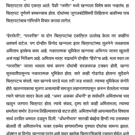
चित्रपटात दोघं एकत्र आले. पैकी “जमीर” मध्ये खन्नाला विशेष काम नव्हतंच. हा
चित्रपट पुर्णपणे बच्चनचाच होता. दोघांच्या जुगलबंदीविषयी लिहिताना बाकीच्या पाच
चित्रपटांचाच गांभिर्याने विचार करावा लागेल.
“हेराफेरी”, “परवरीश” या दोन चित्रपटांचा एकत्रित उल्लेख केला तर काहींना
आश्चर्य वाटेल. पण दोन्हीत विनोद खन्नाला इतर चित्रपटांच्या तुलनेने जवळपास
अमिताभ इतकेच काम आहे. नकारात्मक भूमिकेत खन्नाचा अभिनय जास्त खुलतो
असं माझं निरिक्षण आहे. अमिताभ मात्र रुढार्थाने दोन्हीत “हिरो”च आहे. मला स्वतःला
“परवरीश” जास्त भावला याचं कारण दोघांची सरळसरळ टक्कर होती. खन्ना
सुरुवातीपासुनच नकारात्मक भुमिकेत होता. सारे काही गोडगोड होताना सुदैवाने
चित्रपटच संपतो. यात खन्नचे पारडे मला तरी जड भासले. त्याच्या भुमिकेला कंगोरे
होते. खलनायकाचा मुलगा असल्याची समजुत लहानपणापासुन करुन घेतलेला नायक
त्याने चांगला सादर केला आहे. “अमर अकबर अँथनी” हा सर्वार्थाने अमिताभचा भाव
खावुन जाणारा चित्रपट होता. त्याचे संवाद, दृश्य सारे काही अमिताभला, त्याच्या
क्षमतेला समोर ठेउनच लिहिल्यासारखे वाटत होते. अमिताभनेही आपल्यावरील विश्वास
सार्थ ठरवित धम्माल उडवुन दिली. “अँथनीभाय” सारखी बंबईया हिन्दी त्या ठसक्यात
बोलावी ती अमिताभनेच. फक्त एकमेव हाणामारीच्या दृश्यात दोघांचा सामना झाला.
अ‍ॅक्शन हा विनोद खन्नाचा प्रांत आहे यावर बहुतेक चित्ररसिकांचे एकमत होईल असे