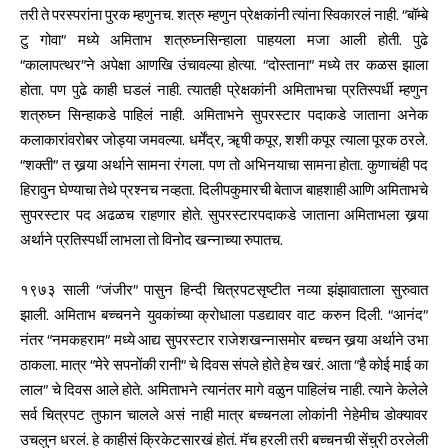
तरी ते परस्परांना पुरक म्हणुनच. शत्रु म्हणुन प्रेक्षकांनी त्यांना स्विकारलं नाही. “बॉम्बे
टु गोवा” मध्ये अमिताभ शत्रुघ्नसिन्हाला पाहयला मजा आली होती. पुढे
“कालापत्थर”ने अपेक्षा आणखि उंचावल्या होत्या. “दोस्ताना” मध्ये तर कळस झाला
होता. पण पुढे काही घडलं नाही. त्यातही प्रेक्षकांनी अमिताभचा प्रतिस्पर्धी म्हणुन
शत्रुघ्न सिन्हाकडे पाहिलं नाही. अमिताभने सुपरस्टार पदाकडे जाताना अनेक
कलाकारांवरोबर जोड्या जमवल्या. धर्मेंद्र, ॠषी कपूर, शशी कपूर त्याला पूरक ठरले.
“शक्ती” त खर्‍या अर्थाने सामना रंगला. पण तो अभिनयाचा सामना होता. कुणाचंही पद
हिरावुन घेण्याचा तेथे प्रश्नच नव्हता. दिलीपकुमारची बेताज बाहशाही आणि अमिताभचे
सुपरस्टार पद अढळच राहणार होते. सुपरस्टारपदाकडे जाताना अमिताभला खर्‍या
अर्थाने प्रतिस्पर्धी लाभला तो विनोद खन्नाच्या रुपातच.
१९७३ साली “जंजीर” पासुन हिन्दी चित्रपटसृष्टीत नव्या झंझावाताला सुरुवात
झाली. अमिताभ बच्चनने युवकांच्या क्रोधाला पडद्यावर वाट करुन दिली. “आनंद”
नंतर “नमकहराम” मध्ये आद्य सुपरस्टार राजेशखन्नासमोर बच्चन खर्‍या अर्थाने उभा
ठाकला. मात्र “मेरे सपनोंकी रानी” चे दिवस संपले होते हेच खरं. आता “है कोई माई का
लाल” चे दिवस आले होते. अमिताभने त्यानंतर मागे वळुन पाहिलंच नाही. त्याने केलेले
सर्व चित्रपट तुफान चालले असं नाही मात्र बच्चनला लोकांनी नेहेमीच डोक्यावर
उचलुन धरलं. हे काहीसं क्रिकेटसारखं होतं. मॅच हरली तरी बच्चनची सेंचुरी ठरलेली