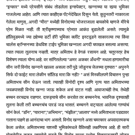
उध्वस्त झालेला फौजी, “इम्तहान” मध्ये वडीलांशी भांडुन बाहेर पडलेला प्रोफेसर,
“इन्कार” मध्ये प्रेयसीने संबंध तोडलेला इन्सपेक्टर, खन्नाच्या या सार्‍या भुमिका
गाजलेल्या आहेत. आणि त्यात काहीएक पॅटर्नदेखिल दिसुन येतो. कुठुनतरी नाकारला
गेलेला माणुस्…अगदी “मीरा” मध्येही विनोदच्या भोजराजाला बायकोचे म्हणजे मीरेचे
प्रेम मिळत नाही. ती श्रीकृष्णाच्याच प्रेमात आकंठ बुडालेली असते. त्यामुळे
हॉलिवुडमध्ये ज्या तर्‍हेच्या डर्टी हॅरी भुमिका क्लींट इस्टवूडने साकारल्या त्या किंवा
चार्लस ब्रॉन्सनच्या डेथविश टाईप भूमिका खन्नाला अगदी चपखल बसल्या असत्या.
त्यात त्याला तुलनाच नव्हती. मात्र अमिताभ हे वेगळं रसायन आहे. चतुरस्त्र हेच
विशेषण त्याला योग्य आहे. वर सांगितलेल्या “अमर अकबर अँथनी” मधला हाणामारीचा
सीन जरी विनोद खन्नाने खाल्ला असला तरी पुढे जोडुनच जेलच्या दृश्यात ” अपुनने
सिर्फ दो फाईट मारा लेकीन सॉलिड मारा कि नही? ” असं मिस्कीलपणे विचारुन पुन्हा
अमिताभच सीन घेऊन जातो. त्यातही विनोदी दृश्य आणि नृत्य यात अमिताभच्या
जवळपासही विनोद खन्ना जाऊ शकेल असं वाटत नाही. आवाजाचंही तेच. तेथेही
बच्चन वरचढच राहणार. दारुड्याचे सीन करावेत तर बच्चननेच. भावनिक दृश्यातही
तुलना केली तरी बच्चनचंच पारडं जड भासतं. बच्चनने वाट्याला आलेल्या गाण्यांचं
सोनं केलं. “डॉन”, “याराना”,”अभिमान”, “मंझील”,”आलाप” मध्ये अमिताभला पडद्यावर
गाताना पाहणे हा आनंदाचा भाग असतो. विनोद खन्नाने असा चमत्कार अपवादात्मकच
केला असेल. अमिताभच्या यशस्वी भुमिकांमधले वैविध्यही लक्षणियच आहे. ही सारी