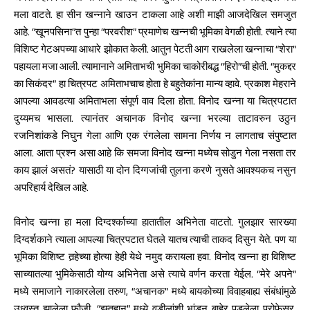
मला वाटते. हा सीन खन्नाने खाउन टाकला आहे अशी माझी आजदेखिल समजुत
आहे. “खूनपसिना”त पुन्हा “परवरीश” प्रमाणेच खन्नची भूमिका वेगळी होती. त्याने त्या
विशिष्ट गेटअपच्या आधारे झोकात केली. आतुन पेटती आग राखलेला खन्नाचा “शेरा”
पहायला मजा आली. त्यामानाने अमिताभची भुमिका चाकोरीबद्ध “हिरो”ची होती. “मुकद्दर
का सिकंदर” हा चित्रपट अमिताभचाच होता हे बहुतेकांना मान्य व्हावे. प्रकाश मेहराने
आपल्या आवडत्या अमिताभला संपूर्ण वाव दिला होता. विनोद खन्ना या चित्रपटात
दुय्यमच भासला. त्यानंतर अचानक विनोद खन्ना भरल्या ताटावरुन उठुन
रजनिशांकडे निघुन गेला आणि एक रंगलेला सामना निर्णय न लागताच संपुष्टात
आला. आता प्रश्न असा आहे कि समजा विनोद खन्ना मध्येच सोडुन गेला नसता तर
काय झालं असतं? यासाठी या दोन दिग्गजांची तुलना करणे नुसते आवश्यकच नसुन
अपरिहार्य देखिल आहे.
विनोद खन्ना हा मला दिग्दर्श्काच्या हातातील अभिनेता वाटतो. गुलझार सारख्या
दिग्दर्शकाने त्याला आपल्या चित्रपटात घेतले यातच त्याची ताकद दिसुन येते. पण या
भूमिका विशिष्ट तर्‍हेच्या होत्या हेही येथे नमुद करायला हवा. विनोद खन्ना हा विशिष्ट
साच्यातल्या भुमिकेसाठी योग्य अभिनेता असे त्याचे वर्णन करता येईल. “मेरे अपने”
मध्ये समाजाने नाकारलेला तरुण, “अचानक” मध्ये बायकोच्या विवाहबाह्य संबंधांमुळे