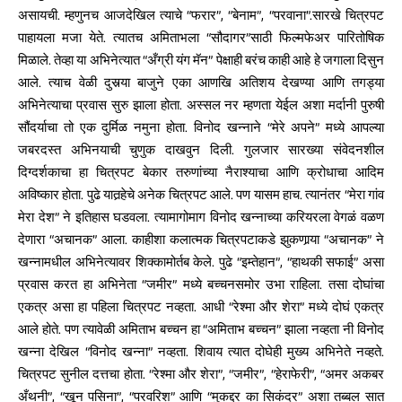
असायची. म्हणुनच आजदेखिल त्याचे “फरार”, “बेनाम”, “परवाना”.सारखे चित्रपट
पाहायला मजा येते. त्यातच अमिताभला “सौदागर”साठी फिल्मफेअर पारितोषिक
मिळाले. तेव्हा या अभिनेत्यात “अँग्री यंग मॅन” पेक्षाही बरंच काही आहे हे जगाला दिसुन
आले. त्याच वेळी दुसर्‍या बाजुने एका आणखि अतिशय देखण्या आणि तगड्या
अभिनेत्याचा प्रवास सुरु झाला होता. अस्सल नर म्हणता येईल अशा मर्दानी पुरुषी
सौंदर्याचा तो एक दुर्मिळ नमुना होता. विनोद खन्नाने “मेरे अपने” मध्ये आपल्या
जबरदस्त अभिनयाची चुणुक दाखवुन दिली. गुलजार सारख्या संवेदनशील
दिग्दर्शकाचा हा चित्रपट बेकार तरुणांच्या नैराश्याचा आणि क्रोधाचा आदिम
अविष्कार होता. पुढे यातर्‍हेचे अनेक चित्रपट आले. पण यासम हाच. त्यानंतर “मेरा गांव
मेरा देश” ने इतिहास घडवला. त्यामागोमाग विनोद खन्नाच्या करियरला वेगळं वळण
देणारा “अचानक” आला. काहीशा कलात्मक चित्रपटाकडे झुकणार्‍या “अचानक” ने
खन्नामधील अभिनेत्यावर शिक्कामोर्तब केले. पुढे “इम्तेहान”, “हाथकी सफाई” असा
प्रवास करत हा अभिनेता “जमीर” मध्ये बच्चनसमोर उभा राहिला. तसा दोघांचा
एकत्र असा हा पहिला चित्रपट नव्हता. आधी “रेश्मा और शेरा” मध्ये दोघं एकत्र
आले होते. पण त्यावेळी अमिताभ बच्चन हा “अमिताभ बच्चन” झाला नव्हता नी विनोद
खन्ना देखिल “विनोद खन्ना” नव्हता. शिवाय त्यात दोघेही मुख्य अभिनेते नव्हते.
चित्रपट सुनील दत्तचा होता. “रेश्मा और शेरा”, “जमीर”, “हेराफेरी”, “अमर अकबर
अँथनी”, “खून पसिना”, “परवरिश” आणि “मुकद्दर का सिकंदर” अशा तब्बल सात