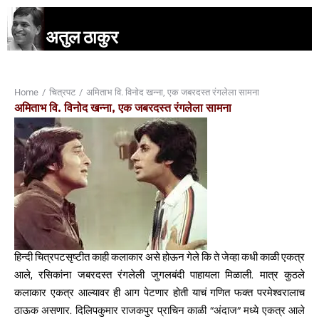
अतुल ठाकुर
Home
चित्रपट
अमिताभ वि. विनोद खन्ना, एक जबरदस्त रंगलेला सामना
You are here:
अमिताभ वि. विनोद खन्ना, एक जबरदस्त रंगलेला सामना
हिन्दी चित्रपटसृष्टीत काही कलाकार असे होऊन गेले कि ते जेव्हा कधी काळी एकत्र
आले, रसिकांना जबरदस्त रंगलेली जुगलबंदी पाहायला मिळाली. मात्र कुठले
कलाकार एकत्र आल्यावर ही आग पेटणार होती याचं गणित फक्त परमेश्वरालाच
ठाऊक असणार. दिलिपकुमार राजकपुर प्राचिन काळी “अंदाज” मध्ये एकत्र आले