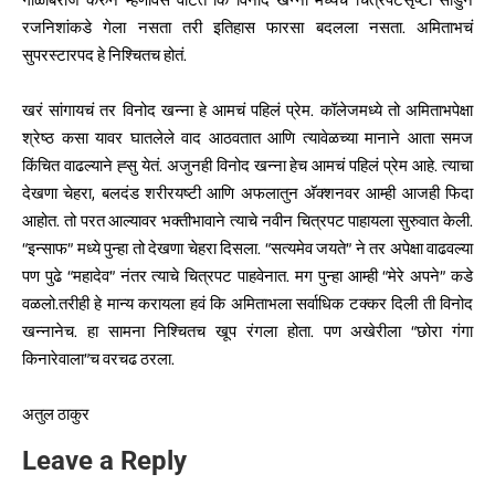
गोळाबेरीज करुन म्हणावेसे वाटते कि विनोद खन्ना मध्येच चित्रपटसृष्टी सोडुन
रजनिशांकडे गेला नसता तरी इतिहास फारसा बदलला नसता. अमिताभचं
सुपरस्टारपद हे निश्चितच होतं.
खरं सांगायचं तर विनोद खन्ना हे आमचं पहिलं प्रेम. कॉलेजमध्ये तो अमिताभपेक्षा
श्रेष्ठ कसा यावर घातलेले वाद आठवतात आणि त्यावेळच्या मानाने आता समज
किंचित वाढल्याने ह्सु येतं. अजुनही विनोद खन्ना हेच आमचं पहिलं प्रेम आहे. त्याचा
देखणा चेहरा, बलदंड शरीरयष्टी आणि अफलातुन अ‍ॅक्शनवर आम्ही आजही फिदा
आहोत. तो परत आल्यावर भक्तीभावाने त्याचे नवीन चित्रपट पाहायला सुरुवात केली.
“इन्साफ” मध्ये पुन्हा तो देखणा चेहरा दिसला. “सत्यमेव जयते” ने तर अपेक्षा वाढवल्या
पण पुढे “महादेव” नंतर त्याचे चित्रपट पाहवेनात. मग पुन्हा आम्ही “मेरे अपने” कडे
वळलो.तरीही हे मान्य करायला हवं कि अमिताभला सर्वाधिक टक्कर दिली ती विनोद
खन्नानेच. हा सामना निश्चितच खूप रंगला होता. पण अखेरीला “छोरा गंगा
किनारेवाला”च वरचढ ठरला.
अतुल ठाकुर
Leave a Reply