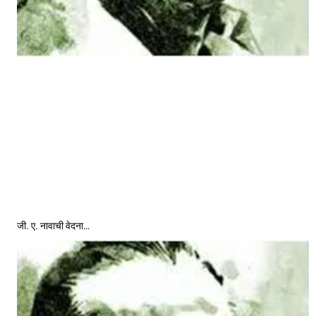
जी. ए. नावाची वेदना…