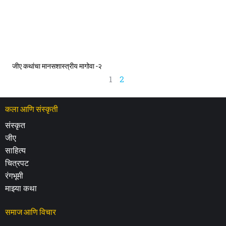
जीए कथांचा मानसशास्त्रीय मागोवा -२
1
2
कला आणि संस्कृती
संस्कृत
जीए
साहित्य
चित्रपट
रंगभूमी
माझ्या कथा
समाज आणि विचार